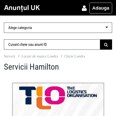
Adauga
Servicii
Locuri de munca Londra
Chirie Londra
Servicii Hamilton