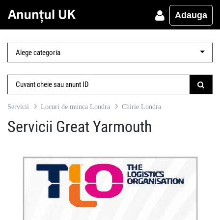
Adauga
Servicii
Locuri de munca Londra
Chirie Londra
Servicii Great Yarmouth