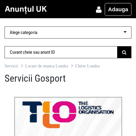
Adauga
Servicii
Locuri de munca Londra
Chirie Londra
Servicii Gosport