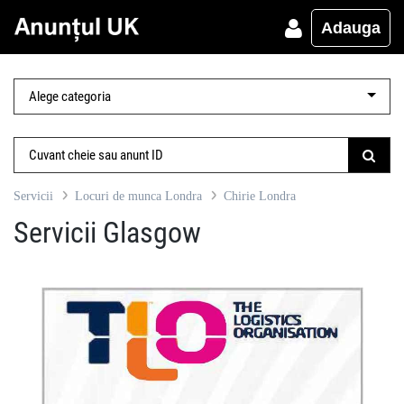
Adauga
Servicii
Locuri de munca Londra
Chirie Londra
Servicii Glasgow