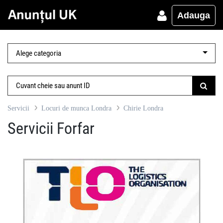
Adauga
Servicii
Locuri de munca Londra
Chirie Londra
Servicii Forfar