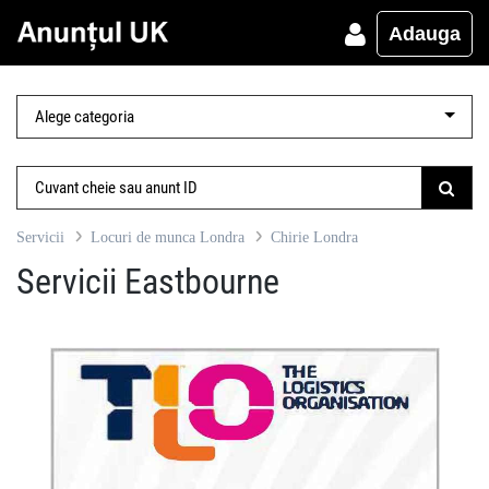
Adauga
Servicii
Locuri de munca Londra
Chirie Londra
Servicii Eastbourne