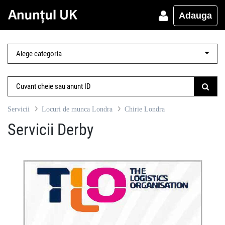
Adauga
Servicii
Locuri de munca Londra
Chirie Londra
Servicii Derby