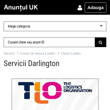
Adauga
Servicii
Locuri de munca Londra
Chirie Londra
Servicii Darlington