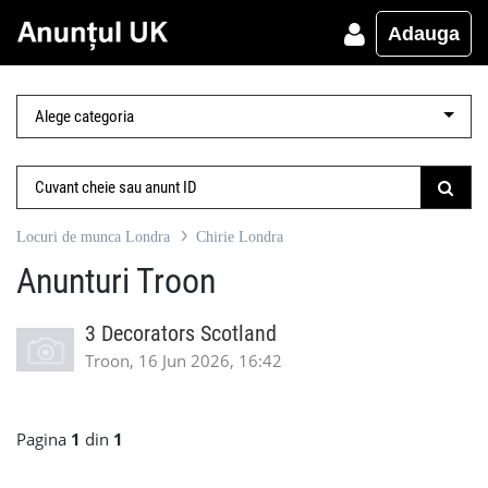
Adauga
Locuri de munca Londra
Chirie Londra
Anunturi Troon
3 Decorators Scotland
Troon, 16 Jun 2026, 16:42
Pagina
1
din
1