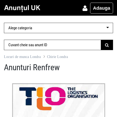
Adauga
Locuri de munca Londra
Chirie Londra
Anunturi Renfrew