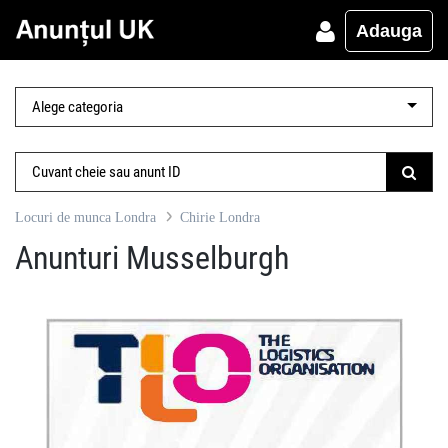
Adauga
Locuri de munca Londra
Chirie Londra
Anunturi Musselburgh