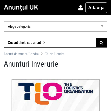
Adauga
Locuri de munca Londra
Chirie Londra
Anunturi Inverurie