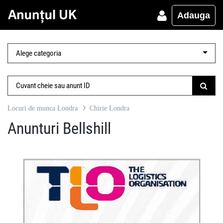
Adauga
Locuri de munca Londra
Chirie Londra
Anunturi Bellshill