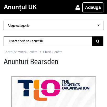
Adauga
Locuri de munca Londra
Chirie Londra
Anunturi Bearsden