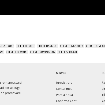
 STRATFORD
CHIRIE ILFORD
CHIRIE BARKING
CHIRIE KINGSBURY
CHIRIE ROMFO
HAM
CHIRIE EDGWARE
CHIRIE BIRMINGHAM
CHIRIE SLOUGH
SERVICII
F
a romaneasca si
Inregistrare
F
rati pot adauga
Contul meu
Li
aza de promovare
Parola noua
Ti
Confirma Cont
Y