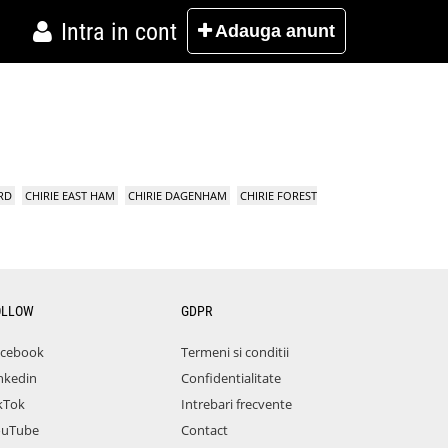
Intra in cont
Adauga
anunt
RD
CHIRIE EAST HAM
CHIRIE DAGENHAM
CHIRIE FOREST
OLLOW
GDPR
acebook
Termeni si conditii
nkedin
Confidentialitate
kTok
Intrebari frecvente
ouTube
Contact