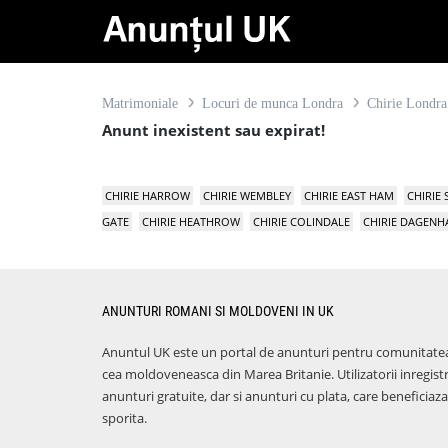
Matrimoniale
Locuri de munca Londra
Chirie Londra
Anunt inexistent sau expirat!
CHIRIE HARROW
CHIRIE WEMBLEY
CHIRIE EAST HAM
CHIRIE
GATE
CHIRIE HEATHROW
CHIRIE COLINDALE
CHIRIE DAGEN
ANUNTURI ROMANI SI MOLDOVENI IN UK
Anuntul UK este un portal de anunturi pentru comunitate
cea moldoveneasca din Marea Britanie. Utilizatorii inregist
anunturi gratuite, dar si anunturi cu plata, care benefici
sporita.