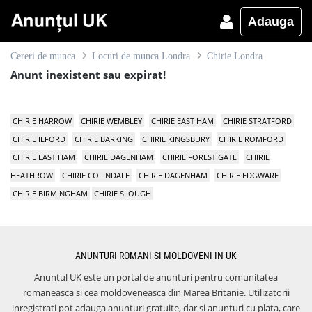
Adauga
Cereri de munca
Locuri de munca Londra
Chirie Londra
Anunt inexistent sau expirat!
CHIRIE HARROW
CHIRIE WEMBLEY
CHIRIE EAST HAM
CHIRIE STRATFORD
CHIRIE ILFORD
CHIRIE BARKING
CHIRIE KINGSBURY
CHIRIE ROMFORD
CHIRIE EAST HAM
CHIRIE DAGENHAM
CHIRIE FOREST GATE
CHIRIE
HEATHROW
CHIRIE COLINDALE
CHIRIE DAGENHAM
CHIRIE EDGWARE
CHIRIE BIRMINGHAM
CHIRIE SLOUGH
ANUNTURI ROMANI SI MOLDOVENI IN UK
Anuntul UK este un portal de anunturi pentru comunitatea
romaneasca si cea moldoveneasca din Marea Britanie. Utilizatorii
inregistrati pot adauga anunturi gratuite, dar si anunturi cu plata, care