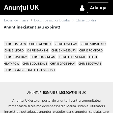
Adauga
Locuri de munca
Locuri de munca Londra
Chirie Londra
Anunt inexistent sau expirat!
CHIRIE HARROW
CHIRIE WEMBLEY
CHIRIE EAST HAM
CHIRIE STRATFORD
CHIRIE ILFORD
CHIRIE BARKING
CHIRIE KINGSBURY
CHIRIE ROMFORD
CHIRIE EAST HAM
CHIRIE DAGENHAM
CHIRIE FOREST GATE
CHIRIE
HEATHROW
CHIRIE COLINDALE
CHIRIE DAGENHAM
CHIRIE EDGWARE
CHIRIE BIRMINGHAM
CHIRIE SLOUGH
ANUNTURI ROMANI SI MOLDOVENI IN UK
Anuntul UK este un portal de anunturi pentru comunitatea
romaneasca si cea moldoveneasca din Marea Britanie. Utilizatorii
inregistrati pot adauga anunturi gratuite, dar si anunturi cu plata, care