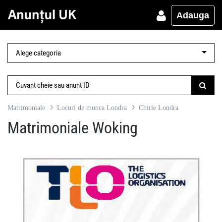
Adauga
Matrimoniale
Locuri de munca Londra
Chirie Londra
Matrimoniale Woking