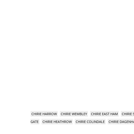
CHIRIE HARROW
CHIRIE WEMBLEY
CHIRIE EAST HAM
CHIRIE
GATE
CHIRIE HEATHROW
CHIRIE COLINDALE
CHIRIE DAGEN