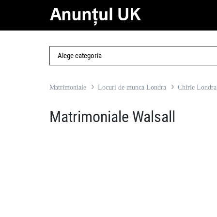
Matrimoniale
Locuri de munca Londra
Chirie Londra
Matrimoniale Walsall