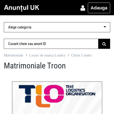
Adauga
Matrimoniale
Locuri de munca Londra
Chirie Londra
Matrimoniale Troon