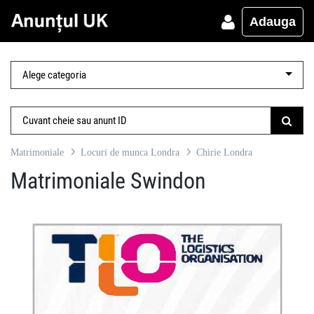
Adauga
Matrimoniale
Locuri de munca Londra
Chirie Londra
Matrimoniale Swindon