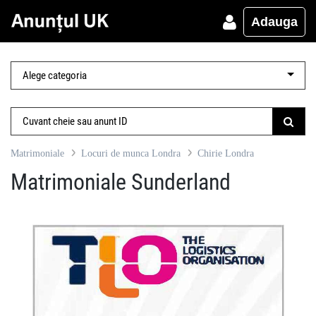
Adauga
Matrimoniale
Locuri de munca Londra
Chirie Londra
Matrimoniale Sunderland