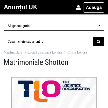
Adauga
Matrimoniale
Locuri de munca Londra
Chirie Londra
Matrimoniale Shotton