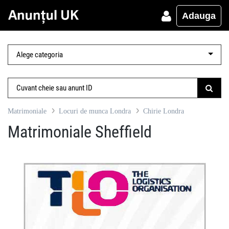
Adauga
Matrimoniale
Locuri de munca Londra
Chirie Londra
Matrimoniale Sheffield