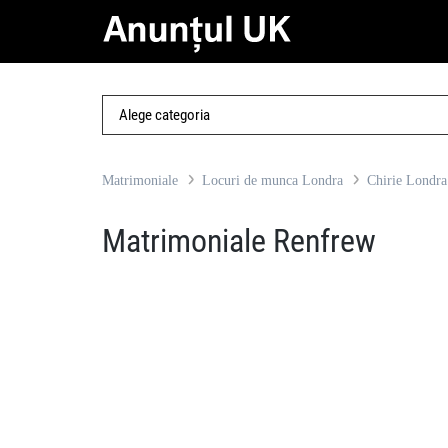
Matrimoniale
Locuri de munca Londra
Chirie Londra
Matrimoniale Renfrew