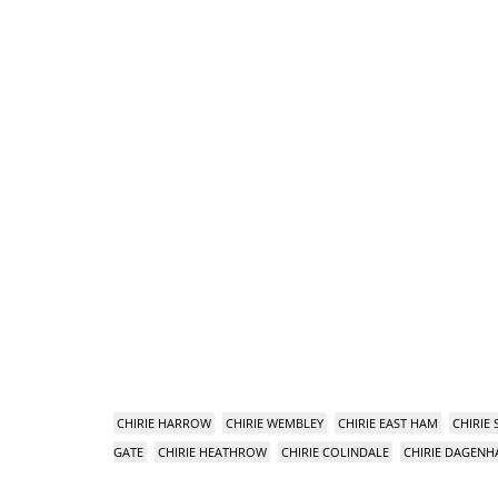
CHIRIE HARROW
CHIRIE WEMBLEY
CHIRIE EAST HAM
CHIRIE
GATE
CHIRIE HEATHROW
CHIRIE COLINDALE
CHIRIE DAGEN