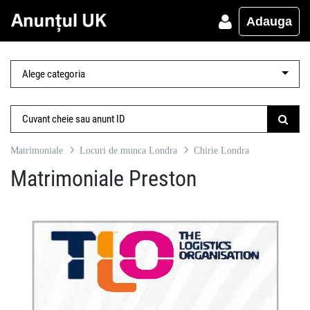
Adauga
Matrimoniale
Locuri de munca Londra
Chirie Londra
Matrimoniale Preston