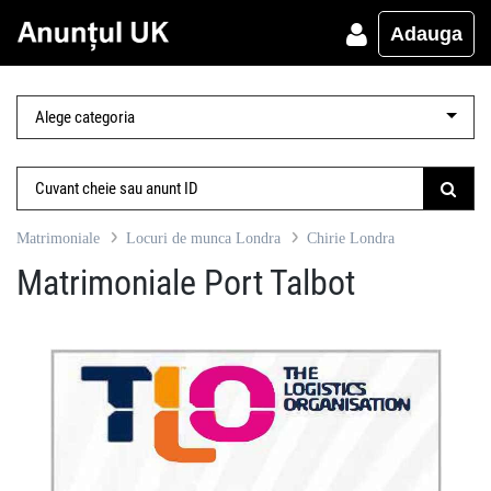
Adauga
Matrimoniale
Locuri de munca Londra
Chirie Londra
Matrimoniale Port Talbot