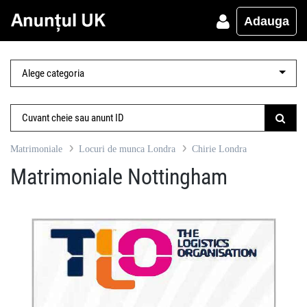
Adauga
Matrimoniale
Locuri de munca Londra
Chirie Londra
Matrimoniale Nottingham