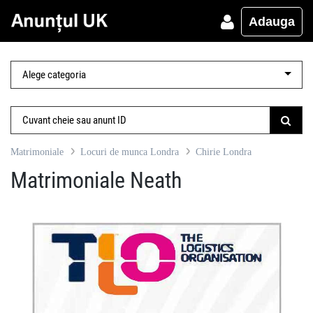
Adauga
Matrimoniale
Locuri de munca Londra
Chirie Londra
Matrimoniale Neath