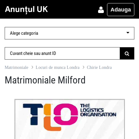
Adauga
Matrimoniale
Locuri de munca Londra
Chirie Londra
Matrimoniale Milford