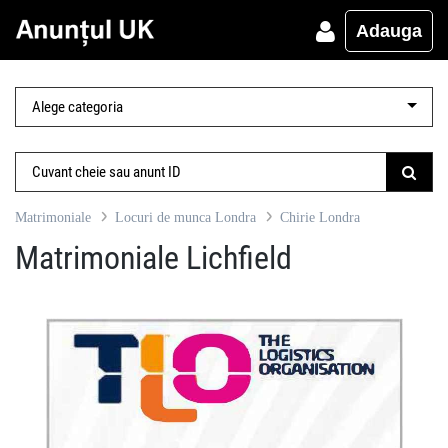
Adauga
Matrimoniale
Locuri de munca Londra
Chirie Londra
Matrimoniale Lichfield