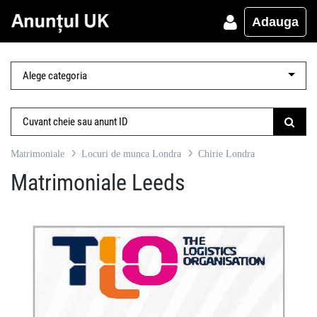
Adauga
Matrimoniale
Locuri de munca Londra
Chirie Londra
Matrimoniale Leeds