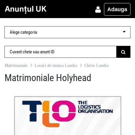
Adauga
Matrimoniale
Locuri de munca Londra
Chirie Londra
Matrimoniale Holyhead