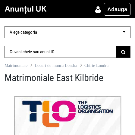
Adauga
Matrimoniale
Locuri de munca Londra
Chirie Londra
Matrimoniale East Kilbride