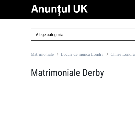
Matrimoniale
Locuri de munca Londra
Chirie Londra
Matrimoniale Derby