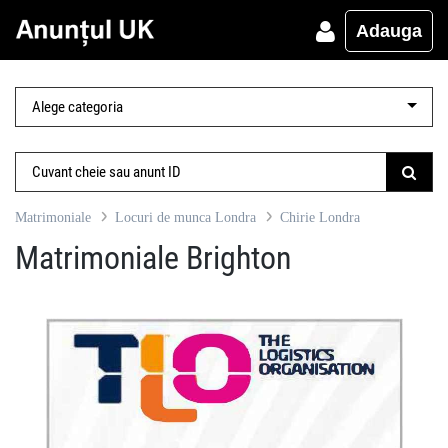
Adauga
Matrimoniale
Locuri de munca Londra
Chirie Londra
Matrimoniale Brighton