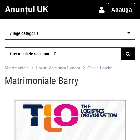
Adauga
Matrimoniale
Locuri de munca Londra
Chirie Londra
Matrimoniale Barry