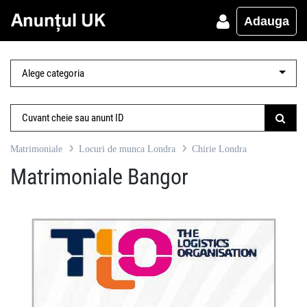
Adauga
Matrimoniale
Locuri de munca Londra
Chirie Londra
Matrimoniale Bangor