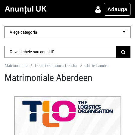
Adauga
Matrimoniale
Locuri de munca Londra
Chirie Londra
Matrimoniale Aberdeen