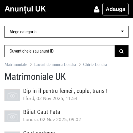
Adauga
Matrimoniale
Locuri de munca Londra
Chirie Londra
Matrimoniale UK
Dip in il pentru femei , cuplu, trans !
Ilford, 02 Nov 2025, 11:54
Băiat Caut Fata
Londra, 02 Nov 2025, 09:02