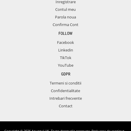
Inregistrare
Contul meu
Parola noua
Confirma Cont
FOLLOW
Facebook
Linkedin
TikTok
YouTube
GDPR
Termeni si conditii
Confidentialitate
Intrebari frecvente
Contact
Copyright © 2026 Anuntul UK. Toate drepturile rezervate. Preluarea de continut