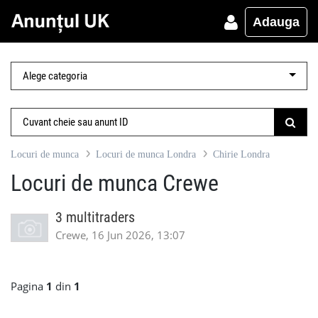
Adauga
Locuri de munca
Locuri de munca Londra
Chirie Londra
Locuri de munca Crewe
3 multitraders
Crewe, 16 Jun 2026, 13:07
Pagina
1
din
1