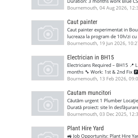
Duration: 3 months work Blue CSCS
refurbishment Rate : 250.00 day 
Bournemouth, 04 Aug 2026, 12:
https://wa.me/447453865540
Caut painter
Caut painter experimentat in Bo
lucreaza la program de 10h/zi cu
experienta . Se lucreaza cu prog
Bournemouth, 19 Jun 2026, 10:2
painting/decorating experience an
Electrician in BH15
Electricians Required – BH15 📍 
months 🔧 Work: 1st & 2nd Fix 🅿️
Card Electrician – £27.00 per hou
Bournemouth, 13 Feb 2026, 09:
are negotiable depending on exper
Lorena - +44 7441 905961
Cautam muncitori
Căutăm urgent 1 Plumber Locație:
Durată proiect: site în desfășurar
fiecare vineri Din motive de sigu
Bournemouth, 03 Dec 2025, 12:
Documentele necesare: Card Blue 
apartamente noi Pentru mai multe 
Plant Hire Yard
pe WhatsApp +447455310020 R
🚜 Job Opportunity: Plant Hire 