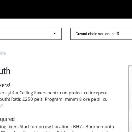
ndra
uth
xers!
rs și 4 x Ceiling Fixers pentru un proiect cu începere
uth) Rată: £250 pe zi Program: minim 8 ore pe zi, cu
și ore suplimentare Durată: pe termen lung Plata este
51
loyed. Lucrările constau în montarea tavanelor tip grid
 spital. Cerințe: Blue CSCS Card (preferabil), PPE, scule
equired
entru mai multe detalii: Rebeca +44 7441 955861
eiling fixers Start tomorrow Location : BH7...Bournemouth