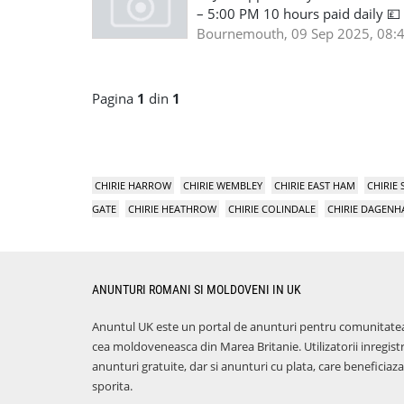
– 5:00 PM 10 hours paid daily 💷
Full-Time Position 🕧 Overtime &
Bournemouth, 09 Sep 2025, 08:
+44 7441 920186
Pagina
1
din
1
CHIRIE HARROW
CHIRIE WEMBLEY
CHIRIE EAST HAM
CHIRIE
GATE
CHIRIE HEATHROW
CHIRIE COLINDALE
CHIRIE DAGEN
ANUNTURI ROMANI SI MOLDOVENI IN UK
Anuntul UK este un portal de anunturi pentru comunitate
cea moldoveneasca din Marea Britanie. Utilizatorii inregist
anunturi gratuite, dar si anunturi cu plata, care benefici
sporita.