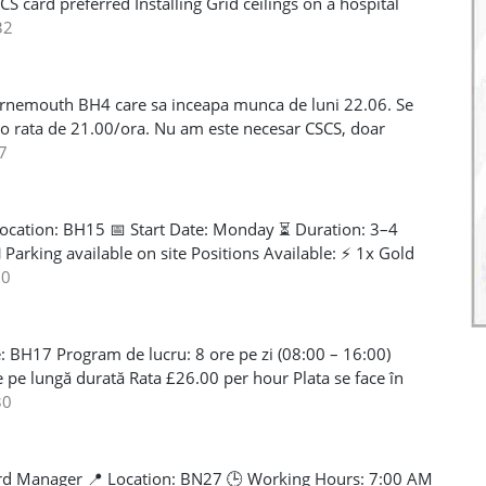
 card preferred Installing Grid ceilings on a hospital
If you are interested please contact me on WhatsApp
32
urnemouth BH4 care sa inceapa munca de luni 22.06. Se
 o rata de 21.00/ora. Nu am este necesar CSCS, doar
ram de la 08:00-18:00. Must have previous
7
d be reliable.
Location: BH15 📅 Start Date: Monday ⏳ Duration: 3–4
 Parking available on site Positions Available: ⚡ 1x Gold
r ⚡ 1x ECS Electrical Improver – £21.00 per hour 💷 Rates
00
ience. If interested, please get in touch ASAP. 📞 Contact:
 BH17 Program de lucru: 8 ore pe zi (08:00 – 16:00)
e pe lungă durată Rata £26.00 per hour Plata se face în
ranță echipamentul complet este necesar (PPE)
30
CSCS SHARECODE Sunt necesare tools 1st fix și 2nd fix în
detalii vă rog să apelați la numărul de telefon sau mesaj
iana
Yard Manager 📍 Location: BN27 🕒 Working Hours: 7:00 AM