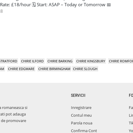
 Rate: £18/hour 🗓️ Start: ASAP – Today or Tomorrow 📅
 Weekend Work Available 📞 To Apply, Contact: Lorena at
48
 STRATFORD
CHIRIE ILFORD
CHIRIE BARKING
CHIRIE KINGSBURY
CHIRIE ROMFO
HAM
CHIRIE EDGWARE
CHIRIE BIRMINGHAM
CHIRIE SLOUGH
SERVICII
F
a romaneasca si
Inregistrare
F
rati pot adauga
Contul meu
Li
aza de promovare
Parola noua
Ti
Confirma Cont
Y