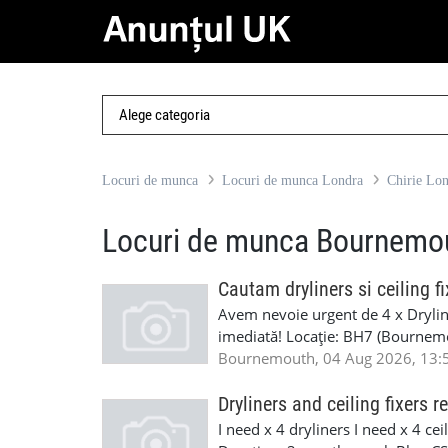
Locuri de munca
Locuri de munca Londra
Chirie Lo
Locuri de munca Bournemo
Cautam dryliners si ceiling fi
Avem nevoie urgent de 4 x Dryline
imediată! Locație: BH7 (Bournemo
posibilitate de lucru în weekend 
Bournemouth, 04 Aug 2026, 13:
săptămânală, se lucrează self-emp
într-un proiect de renovare a unui
Dryliners and ceiling fixers r
proprii și documente valabile. P
I need x 4 dryliners I need x 4 c
(WhatsApp sau apel)