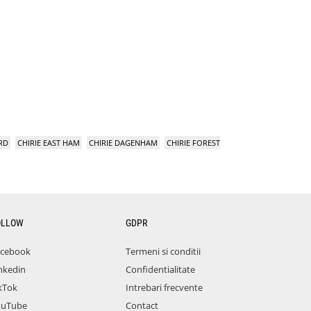
RD
CHIRIE EAST HAM
CHIRIE DAGENHAM
CHIRIE FOREST
OLLOW
GDPR
acebook
Termeni si conditii
nkedin
Confidentialitate
kTok
Intrebari frecvente
ouTube
Contact