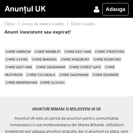
Adauga
Chirie
Locuri de munca Londra
Chirie Londra
Anunt inexistent sau expirat!
CHIRIE HARROW
CHIRIE WEMBLEY
CHIRIE EAST HAM
CHIRIE STRATFORD
CHIRIE ILFORD
CHIRIE BARKING
CHIRIE KINGSBURY
CHIRIE ROMFORD
CHIRIE EAST HAM
CHIRIE DAGENHAM
CHIRIE FOREST GATE
CHIRIE
HEATHROW
CHIRIE COLINDALE
CHIRIE DAGENHAM
CHIRIE EDGWARE
CHIRIE BIRMINGHAM
CHIRIE SLOUGH
ANUNTURI ROMANI SI MOLDOVENI IN UK
Anuntul UK este un portal de anunturi pentru comunitatea
romaneasca si cea moldoveneasca din Marea Britanie. Utilizatorii
inregistrati pot adauga anunturi gratuite, dar si anunturi cu plata, care