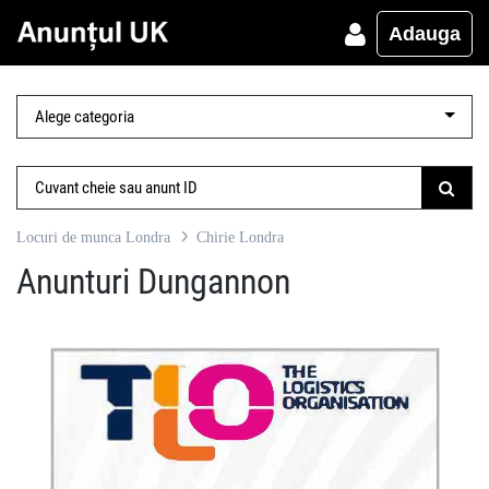
Adauga
Locuri de munca Londra
Chirie Londra
Anunturi Dungannon