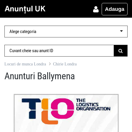
Adauga
Locuri de munca Londra
Chirie Londra
Anunturi Ballymena