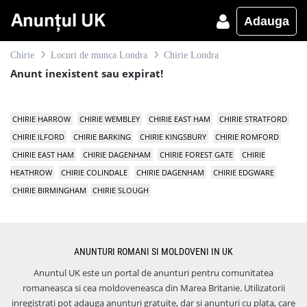
Adauga
Chirie
Locuri de munca Londra
Chirie Londra
Anunt inexistent sau expirat!
CHIRIE HARROW
CHIRIE WEMBLEY
CHIRIE EAST HAM
CHIRIE STRATFORD
CHIRIE ILFORD
CHIRIE BARKING
CHIRIE KINGSBURY
CHIRIE ROMFORD
CHIRIE EAST HAM
CHIRIE DAGENHAM
CHIRIE FOREST GATE
CHIRIE
HEATHROW
CHIRIE COLINDALE
CHIRIE DAGENHAM
CHIRIE EDGWARE
CHIRIE BIRMINGHAM
CHIRIE SLOUGH
ANUNTURI ROMANI SI MOLDOVENI IN UK
Anuntul UK este un portal de anunturi pentru comunitatea
romaneasca si cea moldoveneasca din Marea Britanie. Utilizatorii
inregistrati pot adauga anunturi gratuite, dar si anunturi cu plata, care