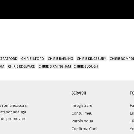
 STRATFORD
CHIRIE ILFORD
CHIRIE BARKING
CHIRIE KINGSBURY
CHIRIE ROMFO
HAM
CHIRIE EDGWARE
CHIRIE BIRMINGHAM
CHIRIE SLOUGH
SERVICII
F
a romaneasca si
Inregistrare
F
rati pot adauga
Contul meu
Li
aza de promovare
Parola noua
Ti
Confirma Cont
Y