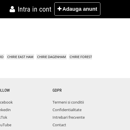
Intra in cont
Adauga
anunt
RD
CHIRIE EAST HAM
CHIRIE DAGENHAM
CHIRIE FOREST
OLLOW
GDPR
acebook
Termeni si conditii
nkedin
Confidentialitate
kTok
Intrebari frecvente
ouTube
Contact