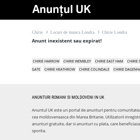
Chirie
Locuri de munca Londra
Chirie Londra
Anunt inexistent sau expirat!
CHIRIE HARROW
CHIRIE WEMBLEY
CHIRIE EAST HAM
CHIRIE
GATE
CHIRIE HEATHROW
CHIRIE COLINDALE
CHIRIE DAGEN
ANUNTURI ROMANI SI MOLDOVENI IN UK
Anuntul UK este un portal de anunturi pentru comunitate
cea moldoveneasca din Marea Britanie. Utilizatorii inregist
anunturi gratuite, dar si anunturi cu plata, care benefici
sporita.