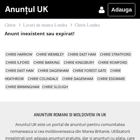
Adauga
Chirie
Locuri de munca Londra
Chirie Londra
Anunt inexistent sau expirat!
CHIRIE HARROW
CHIRIE WEMBLEY
CHIRIE EAST HAM
CHIRIE STRATFORD
CHIRIE ILFORD
CHIRIE BARKING
CHIRIE KINGSBURY
CHIRIE ROMFORD
CHIRIE EAST HAM
CHIRIE DAGENHAM
CHIRIE FOREST GATE
CHIRIE
HEATHROW
CHIRIE COLINDALE
CHIRIE DAGENHAM
CHIRIE EDGWARE
CHIRIE BIRMINGHAM
CHIRIE SLOUGH
ANUNTURI ROMANI SI MOLDOVENI IN UK
Anuntul UK este un portal de anunturi pentru comunitatea
romaneasca si cea moldoveneasca din Marea Britanie. Utilizatorii
inregistrati pot adauga anunturi gratuite, dar si anunturi cu plata, care