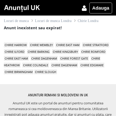
Adauga
Locuri de munca
Locuri de munca Londra
Chirie Londra
Anunt inexistent sau expirat!
CHIRIE HARROW
CHIRIE WEMBLEY
CHIRIE EAST HAM
CHIRIE STRATFORD
CHIRIE ILFORD
CHIRIE BARKING
CHIRIE KINGSBURY
CHIRIE ROMFORD
CHIRIE EAST HAM
CHIRIE DAGENHAM
CHIRIE FOREST GATE
CHIRIE
HEATHROW
CHIRIE COLINDALE
CHIRIE DAGENHAM
CHIRIE EDGWARE
CHIRIE BIRMINGHAM
CHIRIE SLOUGH
ANUNTURI ROMANI SI MOLDOVENI IN UK
Anuntul UK este un portal de anunturi pentru comunitatea
romaneasca si cea moldoveneasca din Marea Britanie. Utilizatorii
inregistrati pot adauga anunturi gratuite, dar si anunturi cu plata, care